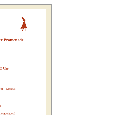
der Promenade
 20 Uhr
ur – Malerei,
r
h eingeladen!