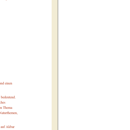
und einen
 bedeutend.
ches
len Thema
 Naturthemen,
k auf Akbar