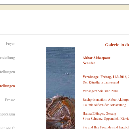
Foyer
Galerie in 
sstellung
Akbar Akbarpour
Nenufar
tellungen
Vernissage: Freitag, 11.3.2016,
Der Künstler ist anwesend
tellungen
Verlängert bois 30.6.2016
Presse
Buchpräsentation: Akbar Akbarpo
u.a. mit Bildern der Ausstellung
Hanna Eittinger, Gesang
mpressum
Sirka Schwarz-Uppendiek, Klavie
Sie und Ihre Freunde sind herzlic
menade.fr