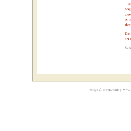
Tus
beig
dies
Arbe
Ihre
Das 
der 
Seit
design & programming:
www.m