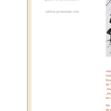
edition-promenade.com
Anla
Ged
Eise
die 
„Nac
„Dun
der 
Die 
die 