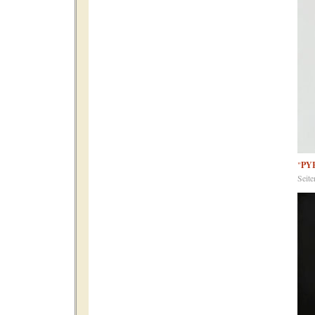
"
PY
Seit