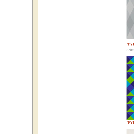
"
PY
Seit
"
PY