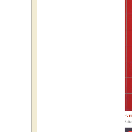
"
VE
Seit