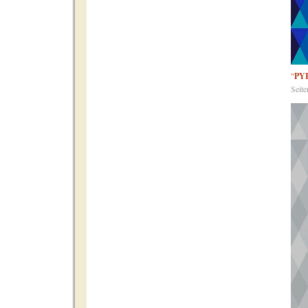
"
PY
Seit