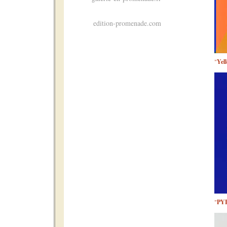
edition-promenade.com
"
Yel
"
PY