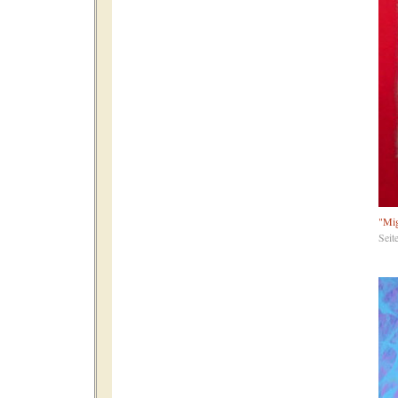
"Mig
Seit