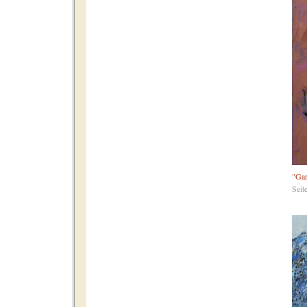
"Gar
Seit