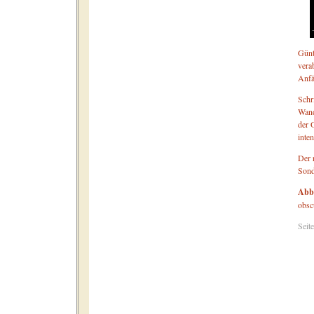
Günt
vera
Anfä
Schri
Wand
der 
inten
Der 
Sond
Abb
obsc
Seit