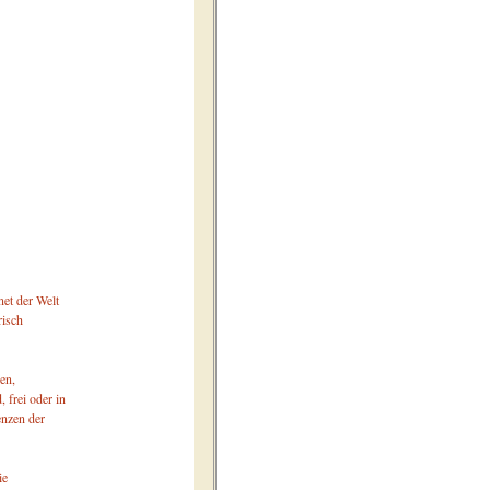
et der Welt
risch
en,
, frei oder in
enzen der
ie